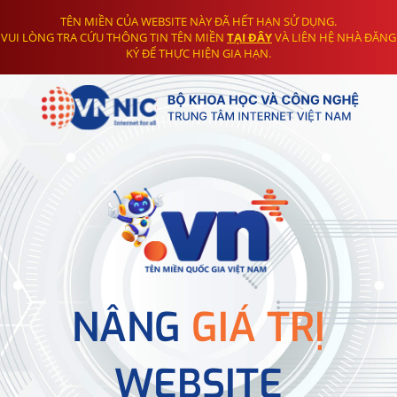
TÊN MIỀN CỦA WEBSITE NÀY ĐÃ HẾT HẠN SỬ DỤNG.
VUI LÒNG TRA CỨU THÔNG TIN TÊN MIỀN
TẠI ĐÂY
VÀ LIÊN HỆ NHÀ ĐĂNG
KÝ ĐỂ THỰC HIỆN GIA HẠN.
NÂNG
GIÁ TRỊ
WEBSITE